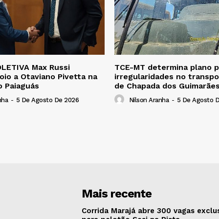
LETIVA Max Russi
TCE-MT determina plano pa
oio a Otaviano Pivetta na
irregularidades no transpo
o Paiaguás
de Chapada dos Guimarãe
nha
-
5 De Agosto De 2026
Nilson Aranha
-
5 De Agosto 
Mais recente
Corrida Marajá abre 300 vagas exclu