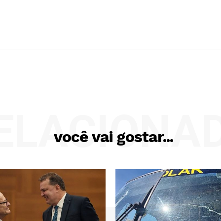
ELACIONA
você vai gostar...