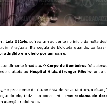
um,
Luiz Otávio
, sofreu um acidente no início da noite des
ardim Araguaia. Ele seguia de bicicleta quando, ao fazer
oi
atingido em cheio por um carro
.
e atendimento imediato. O
Corpo de Bombeiros
foi aciona
ando o atleta ao
Hospital Hilda Strenger Ribeiro
, onde e
nga
e presidente do Clube BMX de Nova Mutum, a situaç
Segundo ele, Luiz está consciente, mas
reclama de dor
êm atenção redobrada.