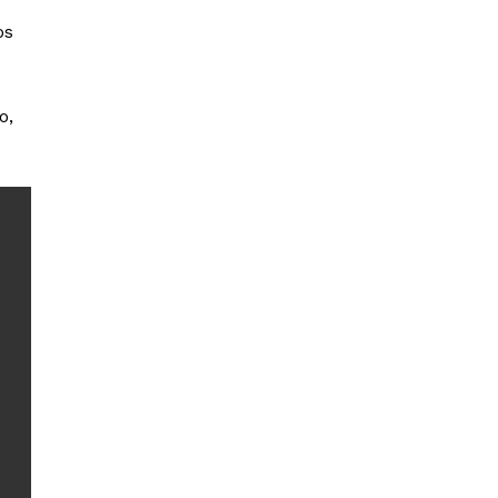
os
o,