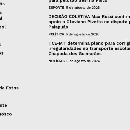
para pelotão Sesi na Pista
ós
ESPORTE
5 de agosto de 2026
s
DECISÃO COLETIVA Max Russi confir
al
apoio a Otaviano Pivetta na disputa 
bol
Paiaguás
POLÍTICA
5 de agosto de 2026
TCE-MT determina plano para corrigi
s
irregularidades no transporte escola
os
Chapada dos Guimarães
NOTÍCIAS
5 de agosto de 2026
s
 de Fotos
nte
nosco