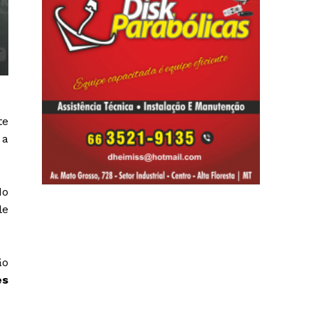
te
 a
do
le
ão
es