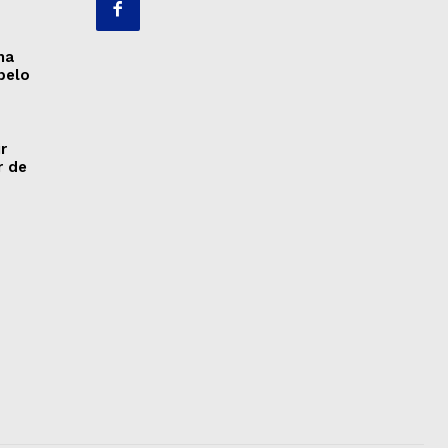
ma
pelo
r
r de