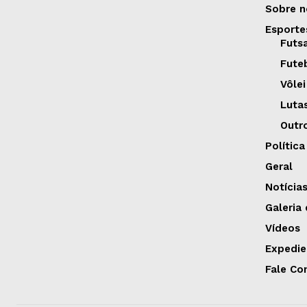
Sobre n
Esporte
Futs
Fute
Vôlei
Luta
Outr
Política
Geral
Notícia
Galeria
Vídeos
Expedie
Fale Co