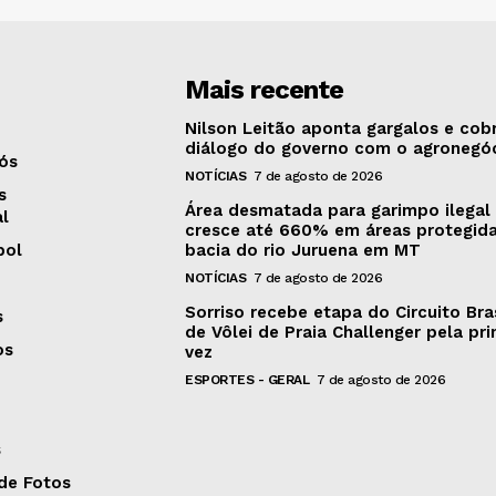
Mais recente
Nilson Leitão aponta gargalos e cob
diálogo do governo com o agronegó
ós
NOTÍCIAS
7 de agosto de 2026
s
Área desmatada para garimpo ilegal
al
cresce até 660% em áreas protegid
bol
bacia do rio Juruena em MT
NOTÍCIAS
7 de agosto de 2026
Sorriso recebe etapa do Circuito Bras
s
de Vôlei de Praia Challenger pela pri
os
vez
ESPORTES - GERAL
7 de agosto de 2026
s
 de Fotos