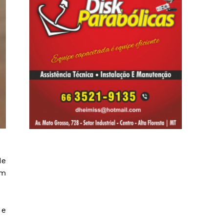
de
um
 e