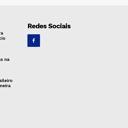
Redes Sociais
ra
cio
as na
ileiro
meira