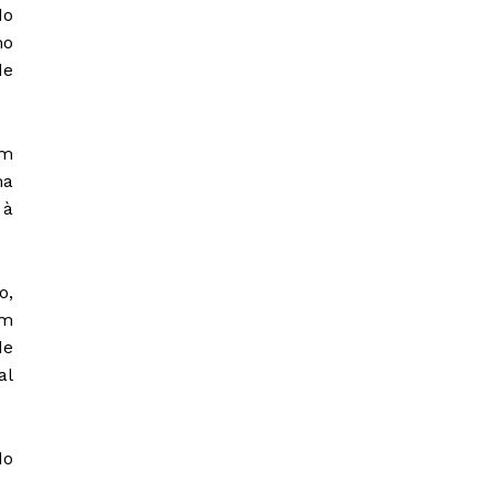
do
mo
de
am
ma
 à
o,
um
de
al
do