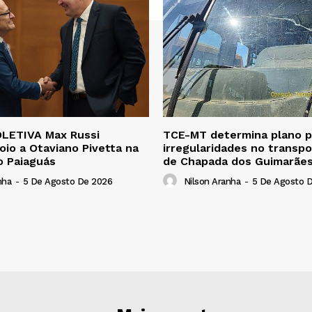
LETIVA Max Russi
TCE-MT determina plano pa
oio a Otaviano Pivetta na
irregularidades no transpo
o Paiaguás
de Chapada dos Guimarãe
nha
-
5 De Agosto De 2026
Nilson Aranha
-
5 De Agosto 