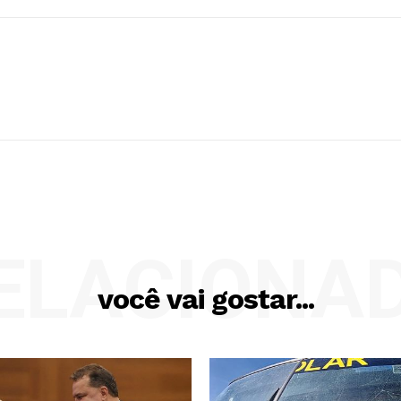
ELACIONA
você vai gostar...