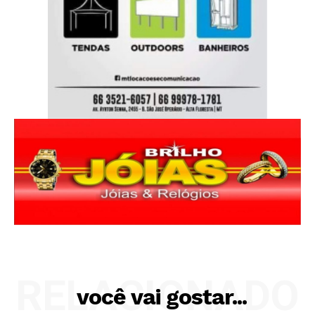
RELACIONADO
você vai gostar...