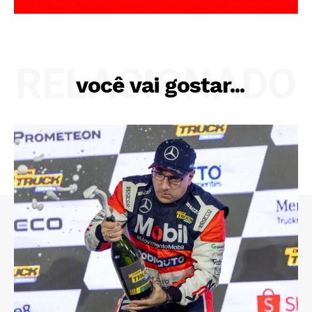
RELACIONADO
você vai gostar...