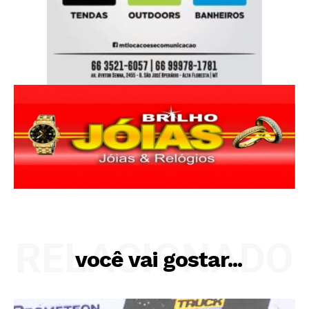
RELACIONADO
você vai gostar...