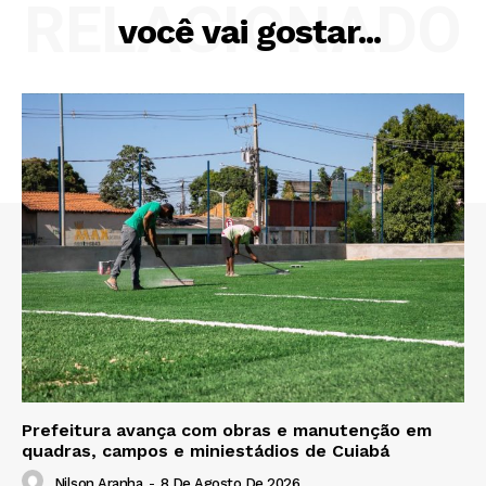
RELACIONADO
você vai gostar...
Prefeitura avança com obras e manutenção em
quadras, campos e miniestádios de Cuiabá
Nilson Aranha
-
8 De Agosto De 2026