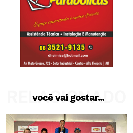
RELACIONADO
você vai gostar...