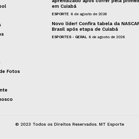
aprendizado após correr pela primei
bol
em Cuiabá
ESPORTE
6 de agosto de 2026
Novo líder! Confira tabela da NASCA
s
Brasil após etapa de Cuiabá
os
ESPORTES - GERAL
6 de agosto de 2026
s
 de Fotos
nte
nosco
© 2023 Todos os Direitos Reservados. MT Esporte