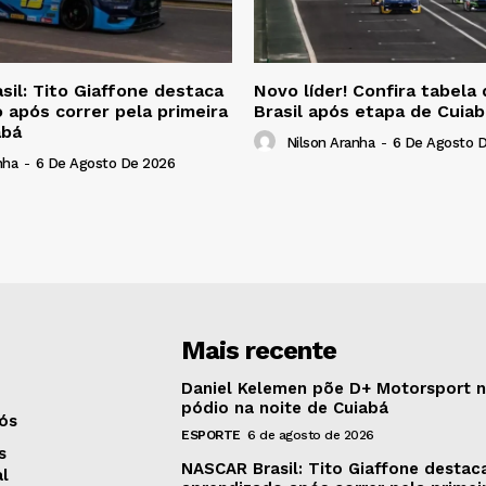
il: Tito Giaffone destaca
Novo líder! Confira tabel
 após correr pela primeira
Brasil após etapa de Cuiab
abá
Nilson Aranha
-
6 De Agosto 
nha
-
6 De Agosto De 2026
Mais recente
Daniel Kelemen põe D+ Motorsport 
pódio na noite de Cuiabá
ós
ESPORTE
6 de agosto de 2026
s
NASCAR Brasil: Tito Giaffone destac
al