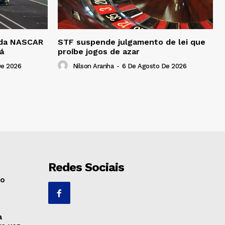
a da NASCAR
STF suspende julgamento de lei que
á
proíbe jogos de azar
De 2026
Nilson Aranha
-
6 De Agosto De 2026
Redes Sociais
no
a