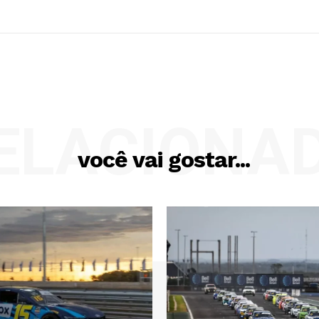
ELACIONA
você vai gostar...