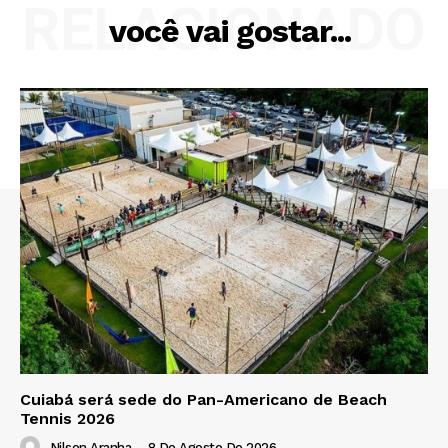
RELACIONADO
você vai gostar...
Cuiabá será sede do Pan-Americano de Beach
Tennis 2026
Nilson Aranha
-
8 De Agosto De 2026