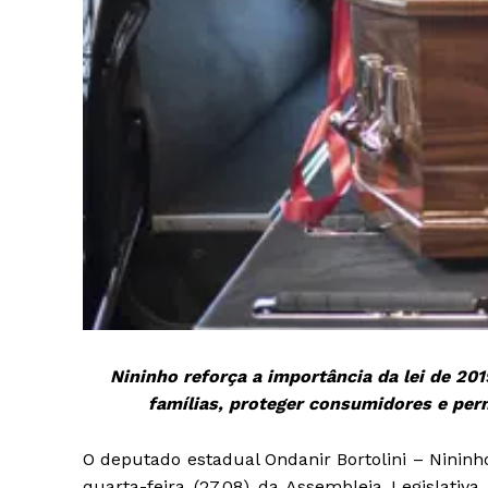
Nininho reforça a importância da lei de 201
famílias, proteger consumidores e perm
O deputado estadual Ondanir Bortolini – Nininh
quarta-feira (27.08) da Assembleia Legislativ