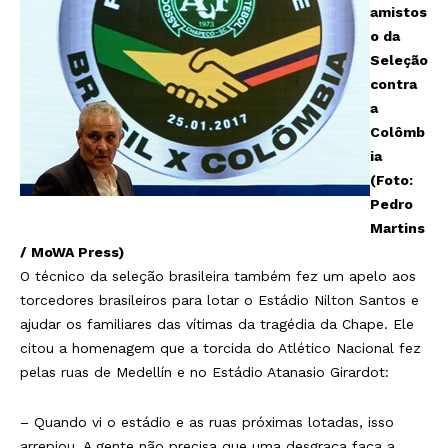
amistos
o da
Seleção
contra
a
Colômb
ia
(Foto:
Pedro
Martins
/ MoWA Press)
O técnico da seleção brasileira também fez um apelo aos
torcedores brasileiros para lotar o Estádio Nilton Santos e
ajudar os familiares das vítimas da tragédia da Chape. Ele
citou a homenagem que a torcida do Atlético Nacional fez
pelas ruas de Medellín e no Estádio Atanasio Girardot:
– Quando vi o estádio e as ruas próximas lotadas, isso
arrepiou. A gente não precisa que uma desgraça faça a