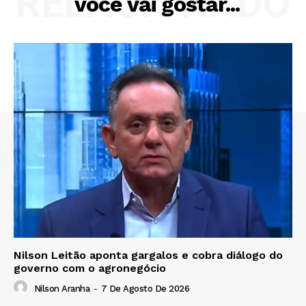
RELACIONADO
você vai gostar...
Nilson Leitão aponta gargalos e cobra diálogo do
governo com o agronegócio
Nilson Aranha
-
7 De Agosto De 2026