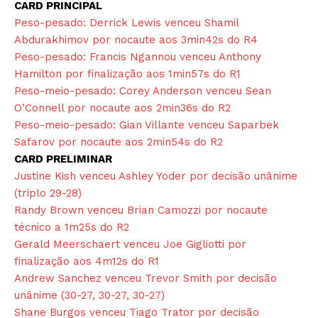
CARD PRINCIPAL
Peso-pesado: Derrick Lewis venceu Shamil
Abdurakhimov por nocaute aos 3min42s do R4
Peso-pesado: Francis Ngannou venceu Anthony
Hamilton por finalização aos 1min57s do R1
Peso-meio-pesado: Corey Anderson venceu Sean
O’Connell por nocaute aos 2min36s do R2
Peso-meio-pesado: Gian Villante venceu Saparbek
Safarov por nocaute aos 2min54s do R2
CARD PRELIMINAR
Justine Kish venceu Ashley Yoder por decisão unânime
(triplo 29-28)
Randy Brown venceu Brian Camozzi por nocaute
técnico a 1m25s do R2
Gerald Meerschaert venceu Joe Gigliotti por
finalização aos 4m12s do R1
Andrew Sanchez venceu Trevor Smith por decisão
unânime (30-27, 30-27, 30-27)
Shane Burgos venceu Tiago Trator por decisão