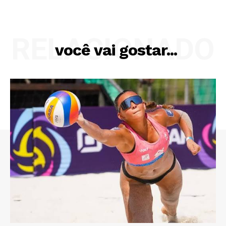
RELACIONADO
você vai gostar...