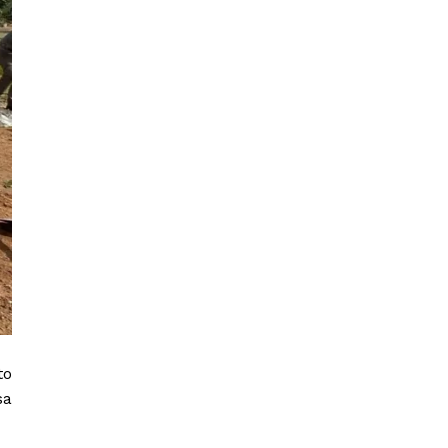
to
sa