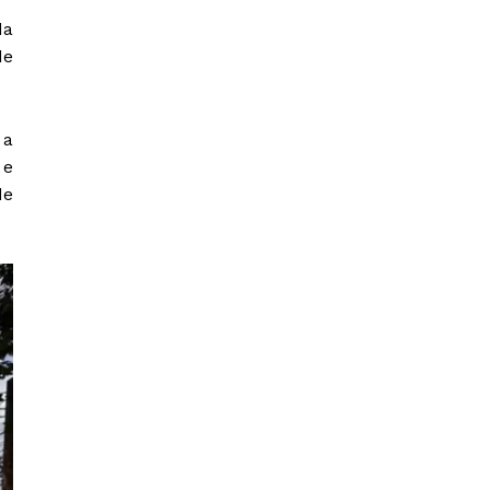
da
de
 a
 e
de