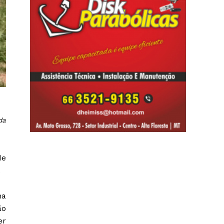
da
de
.
ma
ão
er