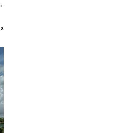
de
 a