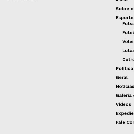
Sobre n
Esporte
Futs
Fute
Vôlei
Luta
Outr
Política
Geral
Notícia
Galeria
Vídeos
Expedie
Fale Co