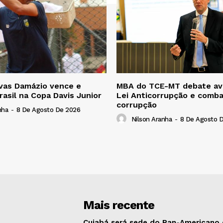
vas Damázio vence e
MBA do TCE-MT debate av
rasil na Copa Davis Junior
Lei Anticorrupção e comba
corrupção
nha
-
8 De Agosto De 2026
Nilson Aranha
-
8 De Agosto 
Mais recente
Cuiabá será sede do Pan-Americano