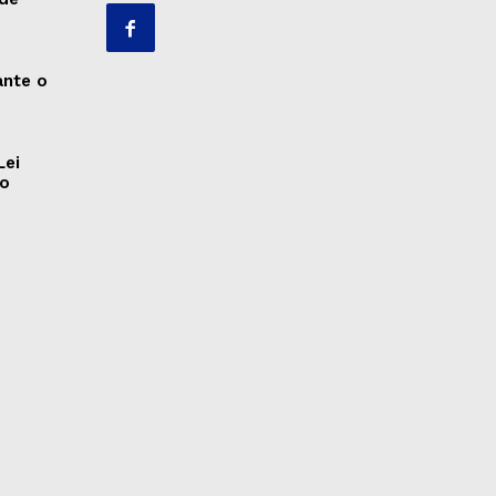
ante o
Lei
ão