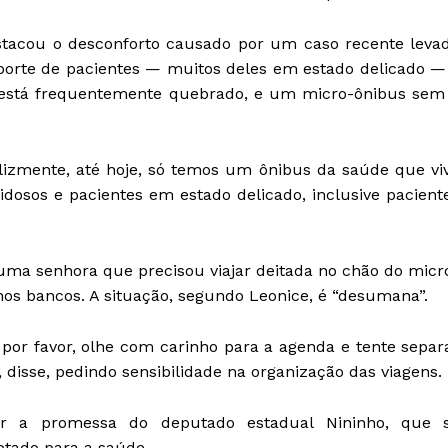
stacou o desconforto causado por um caso recente leva
sporte de pacientes — muitos deles em estado delicado —
 está frequentemente quebrado, e um micro-ônibus sem
felizmente, até hoje, só temos um ônibus da saúde que vi
osos e pacientes em estado delicado, inclusive pacient
uma senhora que precisou viajar deitada no chão do micr
os bancos. A situação, segundo Leonice, é “desumana”.
por favor, olhe com carinho para a agenda e tente separ
disse, pedindo sensibilidade na organização das viagens.
ar a promessa do deputado estadual Nininho, que 
tado para a saúde.