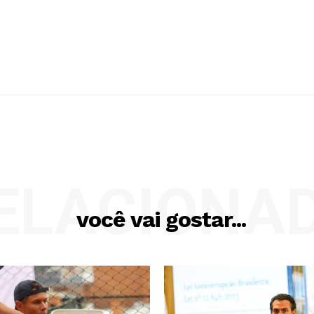
ELACIONA
você vai gostar...