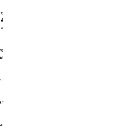
do
 é
 a
ve
es
o-
ar
se