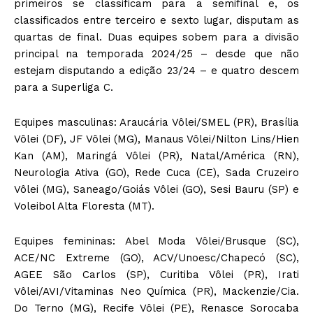
primeiros se classificam para a semifinal e, os
classificados entre terceiro e sexto lugar, disputam as
quartas de final. Duas equipes sobem para a divisão
principal na temporada 2024/25 – desde que não
estejam disputando a edição 23/24 – e quatro descem
para a Superliga C.
Equipes masculinas: Araucária Vôlei/SMEL (PR), Brasília
Vôlei (DF), JF Vôlei (MG), Manaus Vôlei/Nilton Lins/Hien
Kan (AM), Maringá Vôlei (PR), Natal/América (RN),
Neurologia Ativa (GO), Rede Cuca (CE), Sada Cruzeiro
Vôlei (MG), Saneago/Goiás Vôlei (GO), Sesi Bauru (SP) e
Voleibol Alta Floresta (MT).
Equipes femininas: Abel Moda Vôlei/Brusque (SC),
ACE/NC Extreme (GO), ACV/Unoesc/Chapecó (SC),
AGEE São Carlos (SP), Curitiba Vôlei (PR), Irati
Vôlei/AVI/Vitaminas Neo Química (PR), Mackenzie/Cia.
Do Terno (MG), Recife Vôlei (PE), Renasce Sorocaba