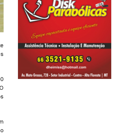
te
es
 0
 O
os
em
mo