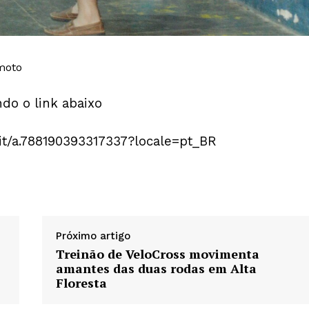
moto
do o link abaixo
it/a.788190393317337?locale=pt_BR
Próximo artigo
Treinão de VeloCross movimenta
amantes das duas rodas em Alta
Floresta