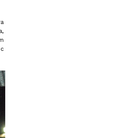
ra
a,
em
ic