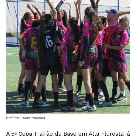
Créditos - MaestroMidia
A 5ª Copa Trairão de Base em Alta Floresta já