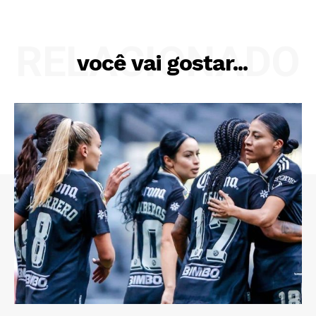
RELACIONADO
você vai gostar...