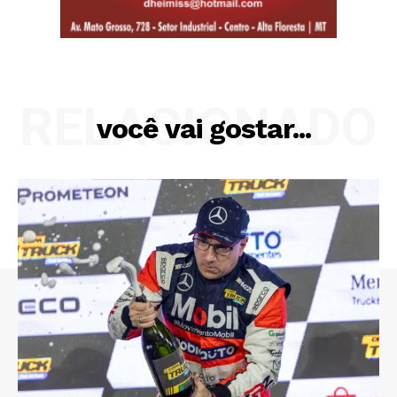
RELACIONADO
você vai gostar...