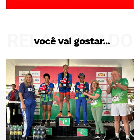
RELACIONADO
você vai gostar...