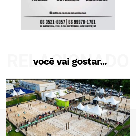
RELACIONADO
você vai gostar...