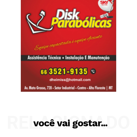
RELACIONADO
você vai gostar...