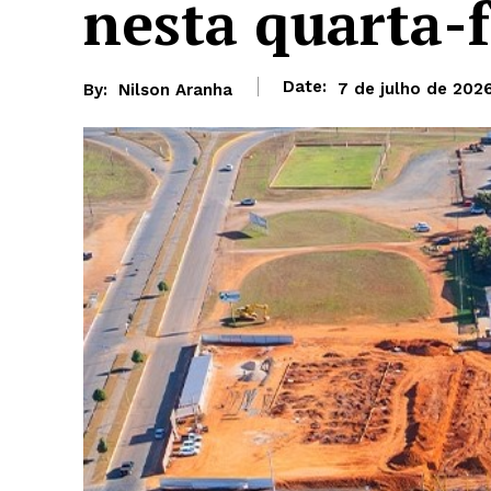
nesta quarta-f
Date:
7 de julho de 202
By:
Nilson Aranha