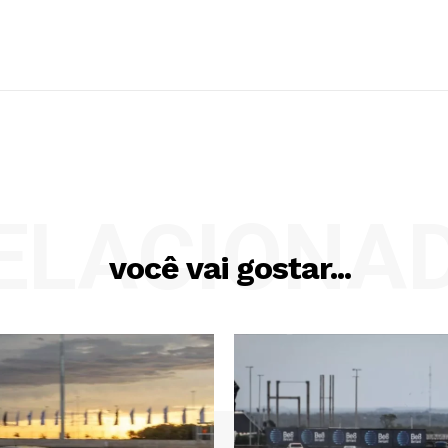
ELACIONA
você vai gostar...