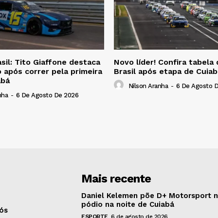
il: Tito Giaffone destaca
Novo líder! Confira tabel
 após correr pela primeira
Brasil após etapa de Cuiab
abá
Nilson Aranha
-
6 De Agosto 
nha
-
6 De Agosto De 2026
Mais recente
Daniel Kelemen põe D+ Motorsport 
pódio na noite de Cuiabá
ós
ESPORTE
6 de agosto de 2026