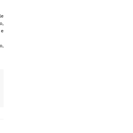
le
o,
 e
o,