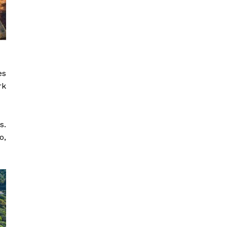
es
rk
s.
o,