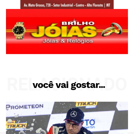
RELACIONADO
você vai gostar...