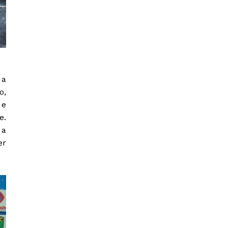
 a
o,
 e
e.
 a
er