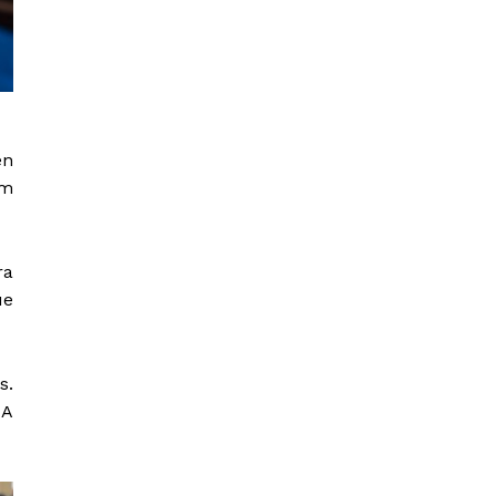
en
Um
ra
ue
s.
 A