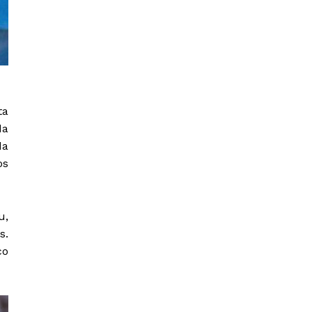
ta
da
da
os
u,
s.
co