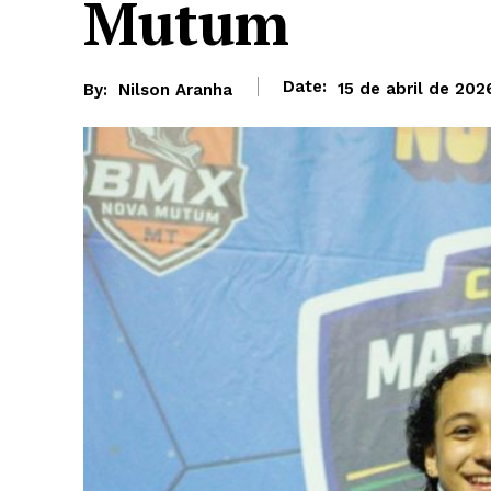
Mutum
Date:
15 de abril de 202
By:
Nilson Aranha