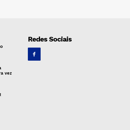
Redes Sociais
no
a
ra vez
R