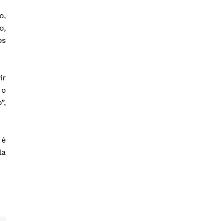
o,
o,
os
ir
 o
”,
 é
la