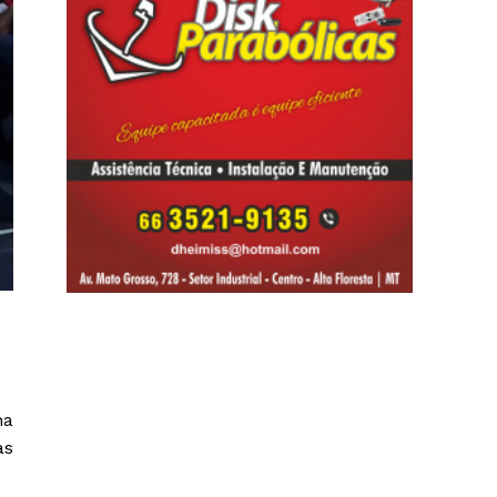
na
as