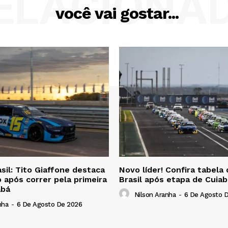
ELACIONA
você vai gostar...
il: Tito Giaffone destaca
Novo líder! Confira tabel
 após correr pela primeira
Brasil após etapa de Cuiab
abá
Nilson Aranha
-
6 De Agosto 
nha
-
6 De Agosto De 2026