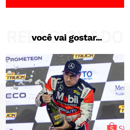
RELACIONADO
você vai gostar...