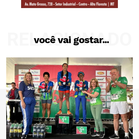
RELACIONADO
você vai gostar...