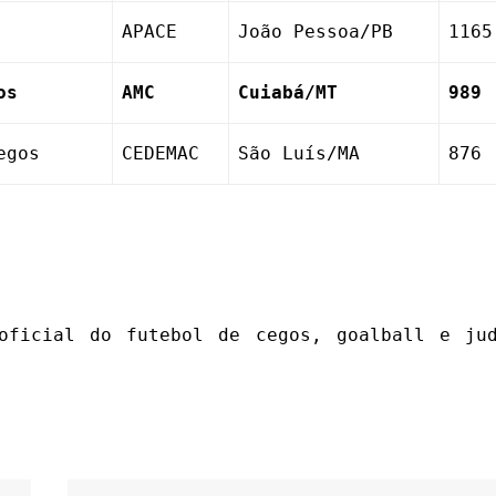
APACE
João Pessoa/PB
1165
os
AMC
Cuiabá/MT
989
Cegos
CEDEMAC
São Luís/MA
876
oficial do futebol de cegos, goalball e ju