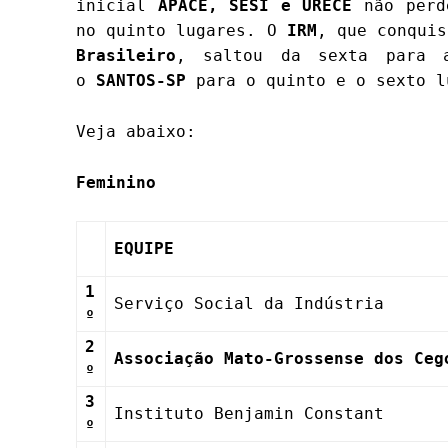
inicial
APACE, SESI e URECE
não perde
no quinto lugares. O
IRM
, que conqui
Brasileiro
, saltou da sexta para 
o
SANTOS-SP
para o quinto e o sexto l
Veja abaixo:
Feminino
EQUIPE
1
Serviço Social da Indústria
º
2
Associação Mato-Grossense dos Ceg
º
3
Instituto Benjamin Constant
º