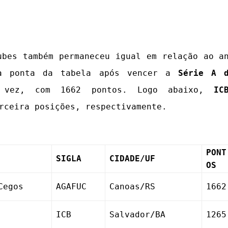
ubes também permaneceu igual em relação ao a
a ponta da tabela após vencer a
Série A 
vez, com 1662 pontos. Logo abaixo,
IC
rceira posições, respectivamente.
PONT
SIGLA
CIDADE/UF
OS
Cegos
AGAFUC
Canoas/RS
1662
ICB
Salvador/BA
1265