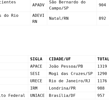
cientes
São Bernardo do
APADV
904
Campo/SP
s do Rio
ADEVI
Natal/RN
892
RN
SIGLA
CIDADE/UF
TOTA
APACE
João Pessoa/PB
1319
SESI
Mogi das Cruzes/SP
1290
URECE
Rio de Janeiro/RJ
1176
IRM
Londrina/PR
988
ito Federal
UNIACE
Brasília/DF
957