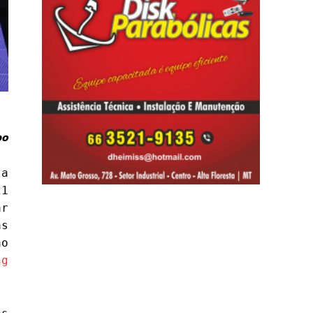
po
ta
21
ar
as
ão
ng