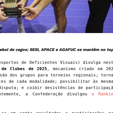
utebol de cegos; SESI, APACE e AGAFUC se mantêm no to
sportos de Deficientes Visuais) divulga nes
 de Clubes de 2025
, mecanismo criado em 20
são dos grupos para torneios regionais; torn
tes de cada modalidade; possibilitar às mesm
disputa; e coibir desistências de participaç
ntemente, a Confederação divulgou
o Ranki