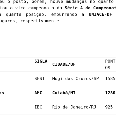
u o posto; porém, houve mudanças no quarto
stou o vice-campeonato da
Série A do Campeona
a quarta posição, empurrando a
UNIACE-DF
ugares, respectivamente
SIGLA
PONT
CIDADE/UF
OS
SESI
Mogi das Cruzes/SP
1585
os
AMC
Cuiabá/MT
1280
IBC
Rio de Janeiro/RJ
925