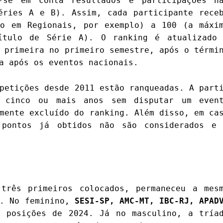
-se em conta resultados e participações n
éries A e B). Assim, cada participante rece
ão em Regionais, por exemplo) a 100 (a máxi
ítulo de Série A). O ranking é atualizado
 primeira no primeiro semestre, após o térmi
da após os eventos nacionais.
petições desde 2011 estão ranqueadas. A part
a cinco ou mais anos sem disputar um even
mente excluído do ranking. Além disso, em ca
 pontos já obtidos não são considerados e
três primeiros colocados, permaneceu a mes
o. No feminino,
SESI-SP, AMC-MT, IBC-RJ, APAD
 posições de 2024. Já no masculino, a tría