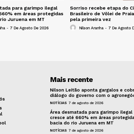
ada para garimpo ilegal
Sorriso recebe etapa do Ci
 660% em áreas protegidas
Brasileiro de Vôlei de Prai
 rio Juruena em MT
pela primeira vez
nha
-
7 De Agosto De 2026
Nilson Aranha
-
7 De Agosto 
Mais recente
Nilson Leitão aponta gargalos e cob
diálogo do governo com o agronegó
ós
NOTÍCIAS
7 de agosto de 2026
s
Área desmatada para garimpo ilegal
al
cresce até 660% em áreas protegid
bol
bacia do rio Juruena em MT
NOTÍCIAS
7 de agosto de 2026