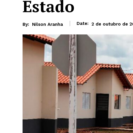
Estado
Date:
2 de outubro de 
By:
Nilson Aranha