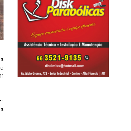
ia
do
11
er
ia