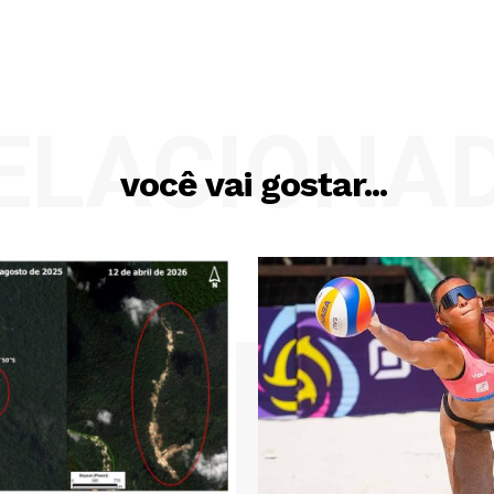
ELACIONA
você vai gostar...