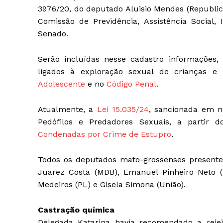
3976/20, do deputado Aluisio Mendes (Republic
Comissão de Previdência, Assistência Social, 
Senado.
Serão incluídas nesse cadastro informações, 
ligados à exploração sexual de crianças e
Adolescente
e no
Código Penal
.
Atualmente, a
Lei 15.035/24
, sancionada em n
Pedófilos e Predadores Sexuais, a partir
Condenadas por Crime de Estupro
.
Todos os deputados mato-grossenses presentes
Juarez Costa (MDB), Emanuel Pinheiro Neto (M
Medeiros (PL) e Gisela Simona (União).
Castração química
Delegada Katarina havia recomendado a reje