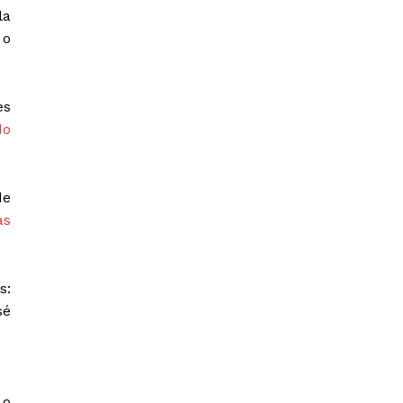
la
 o
es
do
de
as
s:
sé
 o