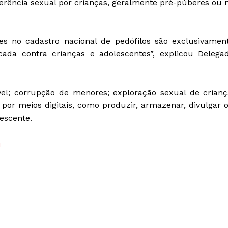
rência sexual por crianças, geralmente pré-púberes ou 
es no cadastro nacional de pedófilos são exclusivamen
icada contra crianças e adolescentes”, explicou Delega
vel; corrupção de menores; exploração sexual de crianç
s por meios digitais, como produzir, armazenar, divulgar 
escente.
i