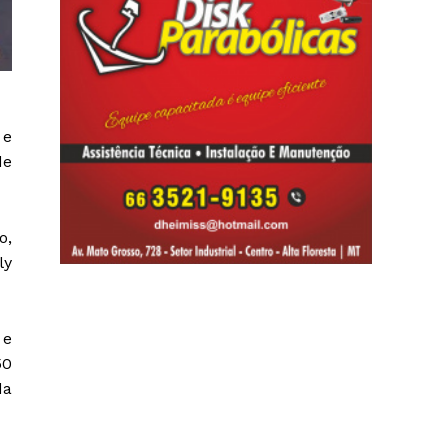
 e
de
o,
ly
 e
50
da