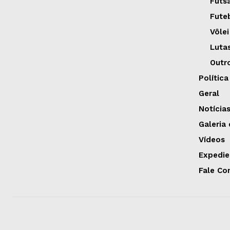
Futs
Fute
Vôlei
Luta
Outr
Política
Geral
Notícia
Galeria
Vídeos
Expedie
Fale Co