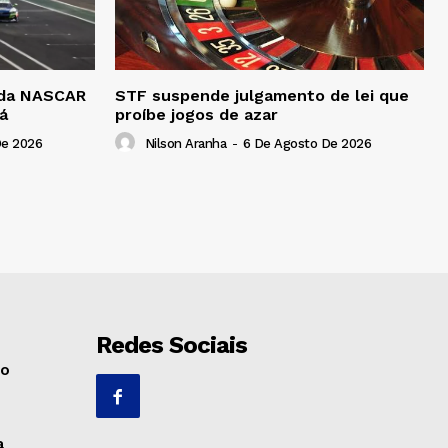
a da NASCAR
STF suspende julgamento de lei que
á
proíbe jogos de azar
De 2026
Nilson Aranha
-
6 De Agosto De 2026
Redes Sociais
no
a