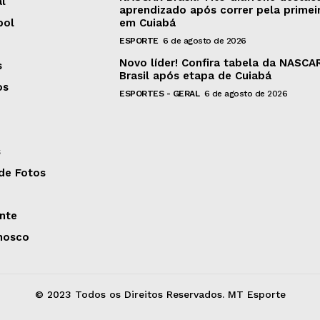
al
aprendizado após correr pela primei
bol
em Cuiabá
ESPORTE
6 de agosto de 2026
Novo líder! Confira tabela da NASCA
s
Brasil após etapa de Cuiabá
os
ESPORTES - GERAL
6 de agosto de 2026
s
 de Fotos
nte
nosco
© 2023 Todos os Direitos Reservados. MT Esporte