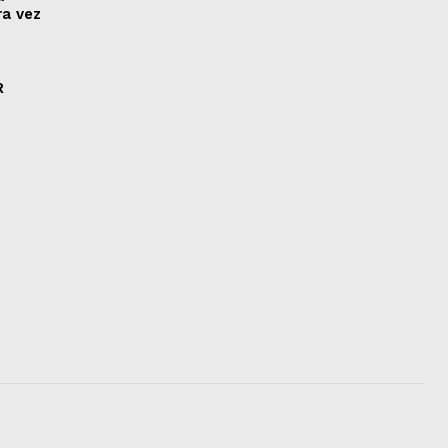
ra vez
R