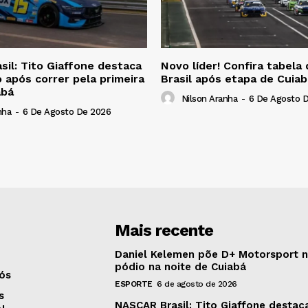
il: Tito Giaffone destaca
Novo líder! Confira tabel
 após correr pela primeira
Brasil após etapa de Cuiab
abá
Nilson Aranha
-
6 De Agosto 
nha
-
6 De Agosto De 2026
Mais recente
Daniel Kelemen põe D+ Motorsport 
pódio na noite de Cuiabá
ós
ESPORTE
6 de agosto de 2026
s
NASCAR Brasil: Tito Giaffone destac