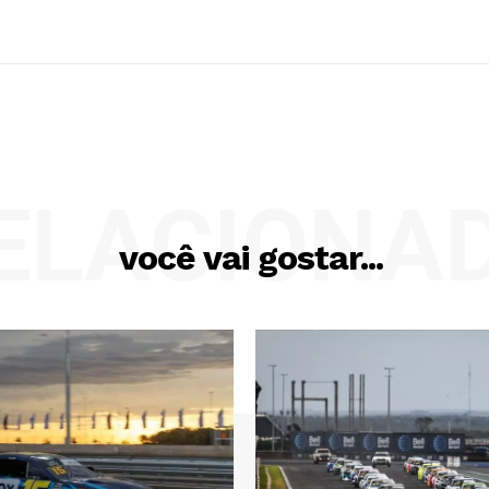
ELACIONA
você vai gostar...