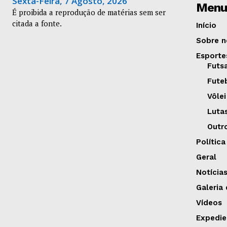
Sexta-Feira, 7 Agosto, 2026
Menu
É proibida a reprodução de matérias sem ser
citada a fonte.
Início
Sobre n
Esporte
Futs
Fute
Vôlei
Luta
Outr
Política
Geral
Notícia
Galeria
Vídeos
Expedie