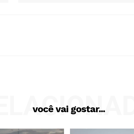
ELACIONA
você vai gostar...