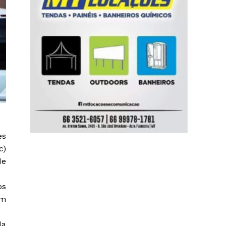
es
c)
de
os
em
da