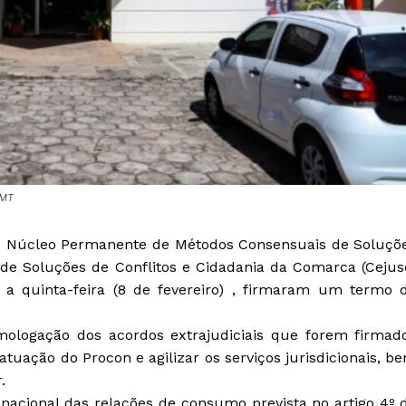
JMT
do Núcleo Permanente de Métodos Consensuais de Soluçõ
 de Soluções de Conflitos e Cidadania da Comarca (Cejus
 a quinta-feira (8 de fevereiro) , firmaram um termo 
.
ologação dos acordos extrajudiciais que forem firmad
atuação do Procon e agilizar os serviços jurisdicionais, b
.
nacional das relações de consumo prevista no artigo 4º 