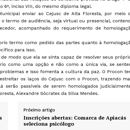
o 6º, inciso VIII, do mesmo diploma legal.
nicipal enviar ao Cejusc de Alta Floresta, por meio 
 termo de audiência, seja virtual ou presencial, conten
necedor, acompanhado do requerimento de homologaç
óprio termo como pedido das partes quanto à homologaç
ífico para isso.
de modo que ela se sinta capaz de resolver seus própri
ário como uma opção e não como a única via, se sent
 problemas e isso fomenta a cultura da paz. O Procon t
estreitar os laços do Cejusc com o Procon, trazendo ma
lá serão passíveis de serem homologados judicialmente
loresta, Alexandre Sócrates da Silva Mendes.
Próximo artigo
a
Inscrições abertas: Comarca de Apiacás
seleciona psicólogo