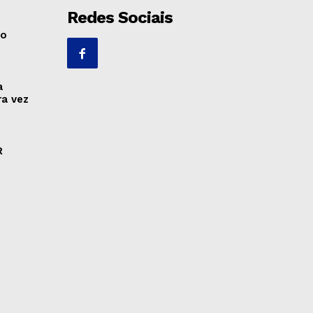
Redes Sociais
no
a
ra vez
R