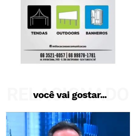
RELACIONADO
você vai gostar...