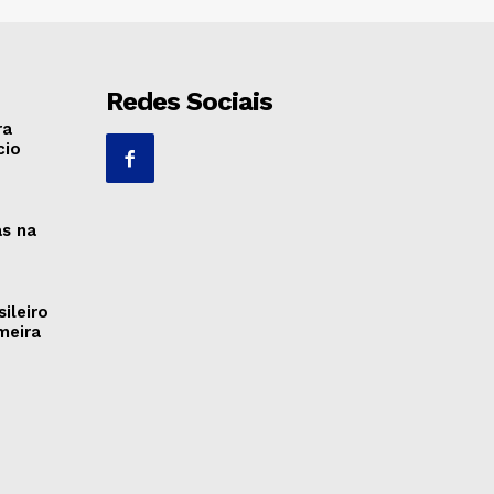
Redes Sociais
ra
cio
as na
ileiro
meira