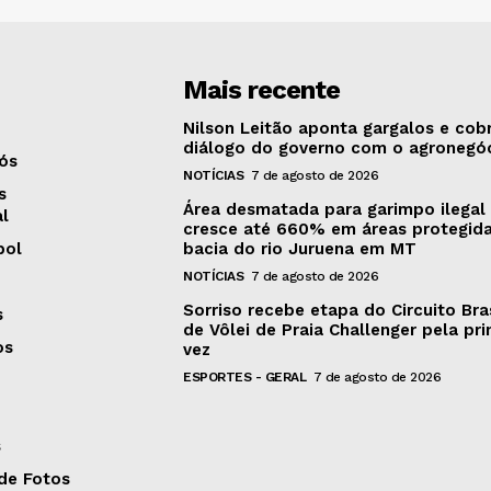
Mais recente
Nilson Leitão aponta gargalos e cob
diálogo do governo com o agronegó
ós
NOTÍCIAS
7 de agosto de 2026
s
Área desmatada para garimpo ilegal
al
cresce até 660% em áreas protegid
bol
bacia do rio Juruena em MT
NOTÍCIAS
7 de agosto de 2026
Sorriso recebe etapa do Circuito Bras
s
de Vôlei de Praia Challenger pela pri
os
vez
ESPORTES - GERAL
7 de agosto de 2026
s
 de Fotos