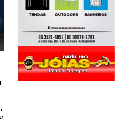
m
do
os