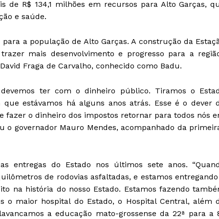
is de R$ 134,1 milhões em recursos para Alto Garças, q
ção e saúde.
 para a população de Alto Garças. A construção da Estaç
razer mais desenvolvimento e progresso para a região
, David Fraga de Carvalho, conhecido como Badu.
devemos ter com o dinheiro público. Tiramos o Esta
m que estávamos há alguns anos atrás. Esse é o dever 
e fazer o dinheiro dos impostos retornar para todos nós 
acou o governador Mauro Mendes, acompanhado da primeir
u as entregas do Estado nos últimos sete anos. “Quan
quilômetros de rodovias asfaltadas, e estamos entregando
eito na história do nosso Estado. Estamos fazendo tamb
o maior hospital do Estado, o Hospital Central, além 
 alavancamos a educação mato-grossense da 22ª para a 