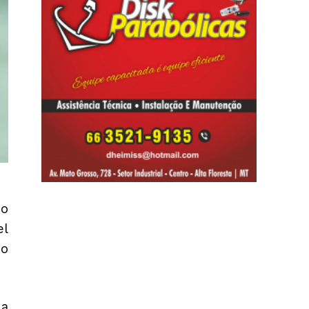
do
el
do
da