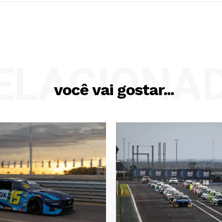
ELACIONA
você vai gostar...