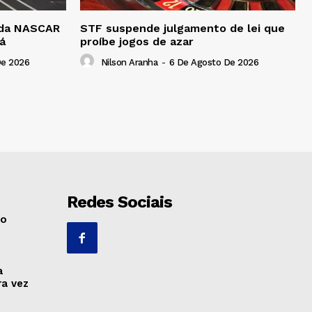
a da NASCAR
STF suspende julgamento de lei que
á
proíbe jogos de azar
De 2026
Nilson Aranha
-
6 De Agosto De 2026
Redes Sociais
no
a
ra vez