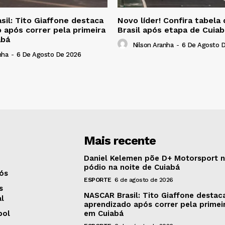
il: Tito Giaffone destaca
Novo líder! Confira tabel
 após correr pela primeira
Brasil após etapa de Cuiab
abá
Nilson Aranha
-
6 De Agosto 
nha
-
6 De Agosto De 2026
Mais recente
Daniel Kelemen põe D+ Motorsport 
pódio na noite de Cuiabá
ós
ESPORTE
6 de agosto de 2026
s
NASCAR Brasil: Tito Giaffone destac
al
aprendizado após correr pela primei
bol
em Cuiabá