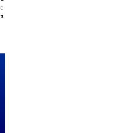
to
rá