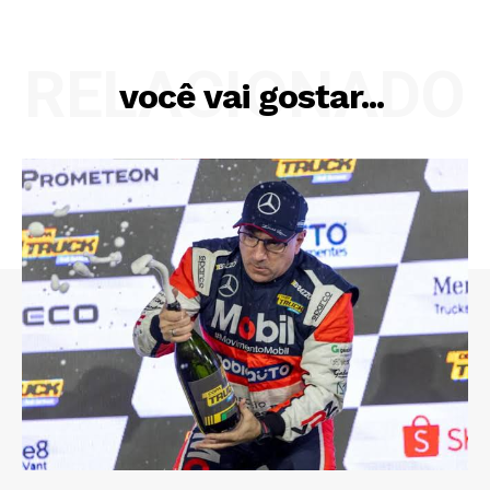
RELACIONADO
você vai gostar...