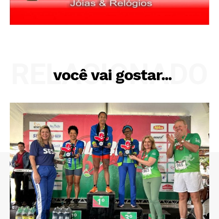
RELACIONADO
você vai gostar...