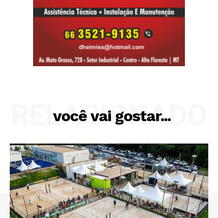
RELACIONADO
você vai gostar...