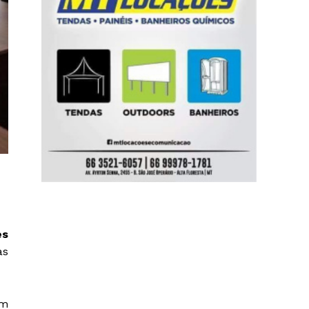
es
as
om