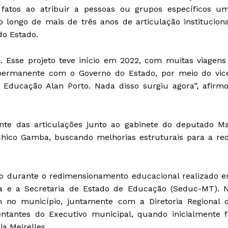
s fatos ao atribuir a pessoas ou grupos específicos u
 longo de mais de três anos de articulação instituciona
do Estado.
. Esse projeto teve início em 2022, com muitas viagens
o permanente com o Governo do Estado, por meio do vic
e Educação Alan Porto. Nada disso surgiu agora”, afirm
nte das articulações junto ao gabinete do deputado M
Chico Gamba, buscando melhorias estruturais para a re
cio durante o redimensionamento educacional realizado 
sta e a Secretaria de Estado de Educação (Seduc-MT). 
m no município, juntamente com a Diretoria Regional 
entantes do Executivo municipal, quando inicialmente f
ia Meirelles.