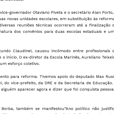
vice-governador Otaviano Piveta e o secretário Alan Porto,
as novas unidades escolares, em substituição às reform
diversas reuniões técnicas ocorreram até a finalização 
sinatura dos convênios para duas escolas estaduais e u
egundo Claudinei, causou incômodo entre profissionais 
nício. O ex-diretor da Escola Marinês, Aureliano Teixei
 um esforço coletivo.
mento para reforma. Tivemos apoio do deputado Max Russ
, do vice-prefeito, da DRE e da Secretaria de Educação.
alguém aparecer agora e dizer que foi conquista pessoal
n Borba, também se manifestou“Ano político não justifi