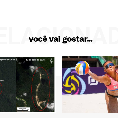
ELACIONA
você vai gostar...