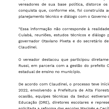
vereadores de sua base política, distorce o
conquista que, conforme ele, foi construída ao
planejamento técnico e diálogo com o Governo 
“Essa informação não corresponde à realidade
Cuiabá, reuniões, estudos técnicos e diálog
governador Otaviano Piveta e do secretário d
Claudinei.
O vereador destacou que participou diretame
Russi, em parceria com a gestão do prefeito 
estadual de ensino no município.
De acordo com Claudinei, o processo teve iní
2022, envolvendo a Prefeitura de Alta Flore
ocasião, equipes técnicas da Seduc estivera
Educação (DRE), diretores escolares e repres
solicitada a reforma das escolas Marinês e Cecíl