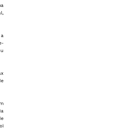
ma
l,
 a
e-
ou
ax
de
em
Na
de
oi