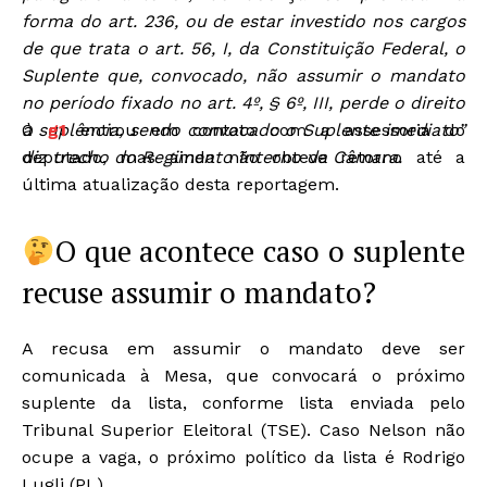
forma do art. 236, ou de estar investido nos cargos
de que trata o art. 56, I, da Constituição Federal, o
Suplente que, convocado, não assumir o mandato
no período fixado no art. 4º, § 6º, III, perde o direito
à suplência, sendo convocado o Suplente imediato”
O
g1
entrou em contato com a assessoria do
diz trecho do Regimento Interno da Câmara.
deputado, mas ainda não obteve retorno até a
última atualização desta reportagem.
O que acontece caso o suplente
recuse assumir o mandato?
A recusa em assumir o mandato deve ser
comunicada à Mesa, que convocará o próximo
suplente da lista, conforme lista enviada pelo
Tribunal Superior Eleitoral (TSE). Caso Nelson não
ocupe a vaga, o próximo político da lista é Rodrigo
Lugli (PL).