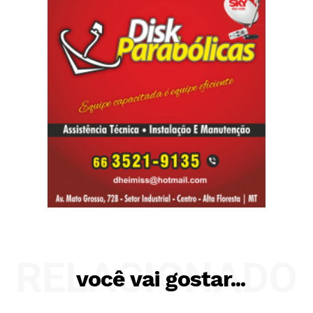
RELACIONADO
você vai gostar...