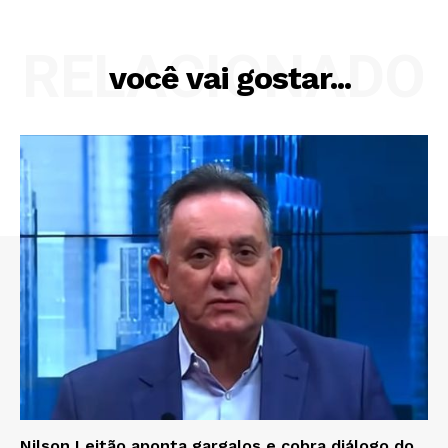
RELACIONADO
você vai gostar...
Nilson Leitão aponta gargalos e cobra diálogo do