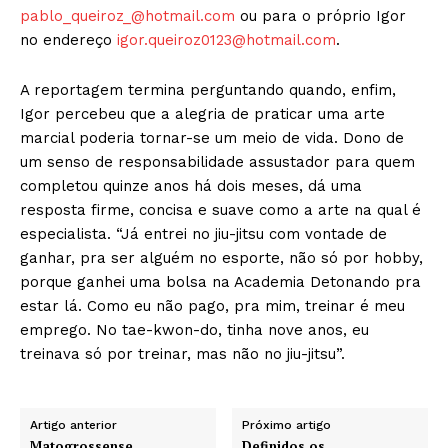
pablo_queiroz_@hotmail.com
ou para o próprio Igor
no endereço
igor.queiroz0123@hotmail.com
.
A reportagem termina perguntando quando, enfim,
Igor percebeu que a alegria de praticar uma arte
marcial poderia tornar-se um meio de vida. Dono de
um senso de responsabilidade assustador para quem
completou quinze anos há dois meses, dá uma
resposta firme, concisa e suave como a arte na qual é
especialista. “Já entrei no jiu-jitsu com vontade de
ganhar, pra ser alguém no esporte, não só por hobby,
porque ganhei uma bolsa na Academia Detonando pra
estar lá. Como eu não pago, pra mim, treinar é meu
emprego. No tae-kwon-do, tinha nove anos, eu
treinava só por treinar, mas não no jiu-jitsu”.
Artigo anterior
Próximo artigo
Matogrossense,
Definidos os