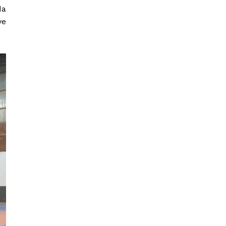
da
ve