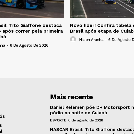
il: Tito Giaffone destaca
Novo líder! Confira tabel
 após correr pela primeira
Brasil após etapa de Cuiab
abá
Nilson Aranha
-
6 De Agosto 
nha
-
6 De Agosto De 2026
Mais recente
Daniel Kelemen põe D+ Motorsport 
pódio na noite de Cuiabá
ós
ESPORTE
6 de agosto de 2026
s
NASCAR Brasil: Tito Giaffone destac
al