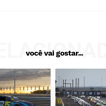
ELACIONA
você vai gostar...