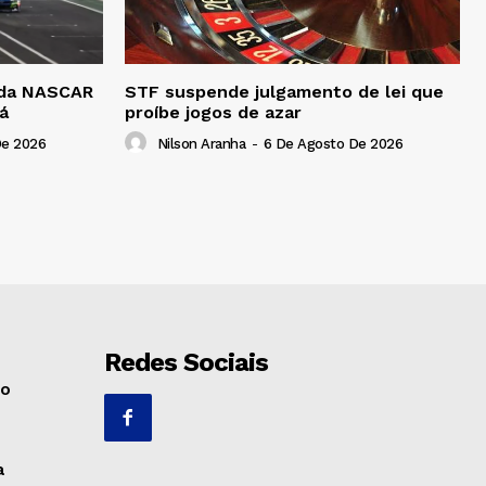
a da NASCAR
STF suspende julgamento de lei que
á
proíbe jogos de azar
De 2026
Nilson Aranha
-
6 De Agosto De 2026
Redes Sociais
no
a