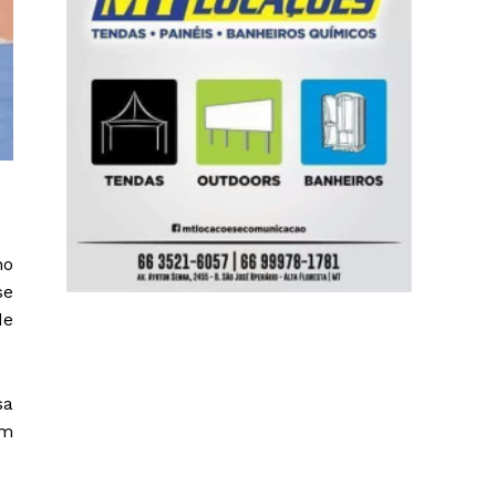
no
se
de
sa
ém