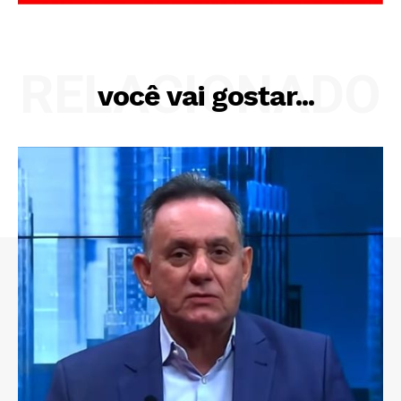
RELACIONADO
você vai gostar...