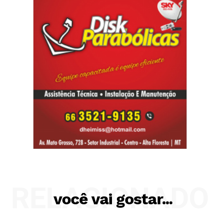
RELACIONADO
você vai gostar...